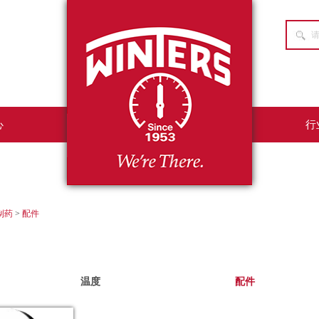
心
行
制药
>
配件
温度
配件