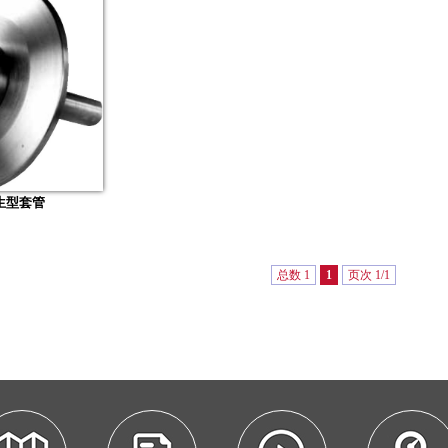
卫生型套管
总数 1
1
页次 1/1