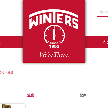
心
行
电力
>
温度
温度
配件