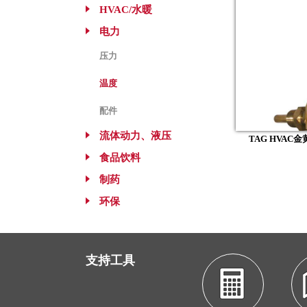
HVAC/水暖
电力
压力
温度
配件
流体动力、液压
TAG HVAC
食品饮料
制药
环保
支持工具