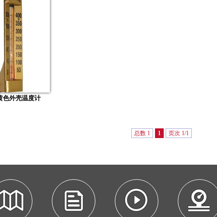
金黄色外壳温度计
总数 1
1
页次 1/1